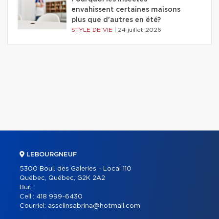
envahissent certaines maisons
plus que d'autres en été?
STYLE DE VIE
|
24 juillet 2026
LEBOURGNEUF
5300 Boul. des Galeries - Local 110
Québec, Québec, G2K 2A2
Bur.:
Cell.:
418 999-6430
Courriel:
asselinsabrina@hotmail.com