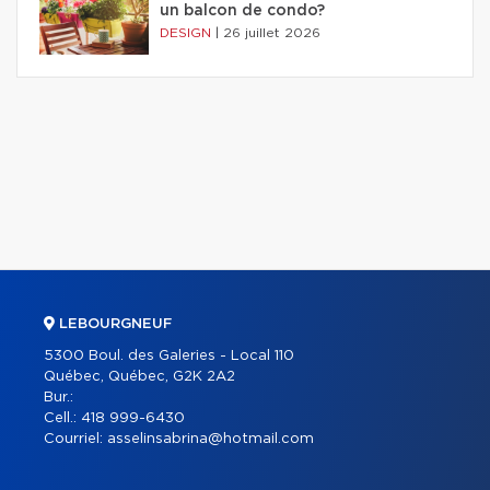
un balcon de condo?
DESIGN
|
26 juillet 2026
LEBOURGNEUF
5300 Boul. des Galeries - Local 110
Québec, Québec, G2K 2A2
Bur.:
Cell.:
418 999-6430
Courriel:
asselinsabrina@hotmail.com