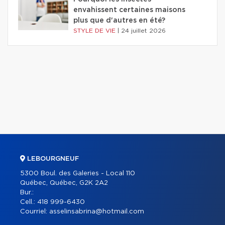
envahissent certaines maisons
plus que d'autres en été?
STYLE DE VIE
|
24 juillet 2026
LEBOURGNEUF
5300 Boul. des Galeries - Local 110
Québec, Québec, G2K 2A2
Bur.:
Cell.:
418 999-6430
Courriel:
asselinsabrina@hotmail.com