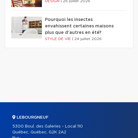
DESIGN
|
26 juillet 2026
Pourquoi les insectes
envahissent certaines maisons
plus que d'autres en été?
STYLE DE VIE
|
24 juillet 2026
LEBOURGNEUF
5300 Boul. des Galeries - Local 110
Québec, Québec, G2K 2A2