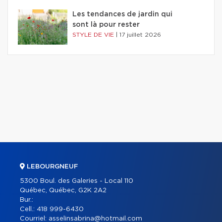
Les tendances de jardin qui
sont là pour rester
STYLE DE VIE
|
17 juillet 2026
LEBOURGNEUF
5300 Boul. des Galeries - Local 110
Québec, Québec, G2K 2A2
Bur.:
Cell.:
418 999-6430
Courriel:
asselinsabrina@hotmail.com