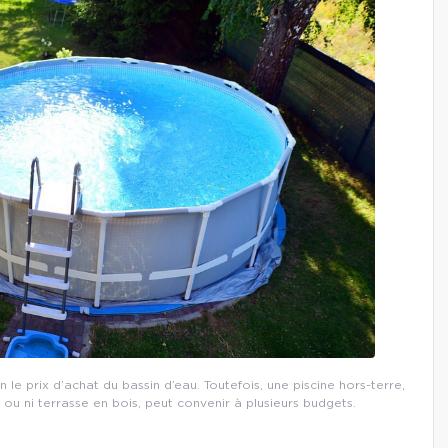
n le prix d’achat du bassin d’eau. Toutefois, une piscine hors-terre,
u ni terrasse en bois, peut convenir à plusieurs budgets.