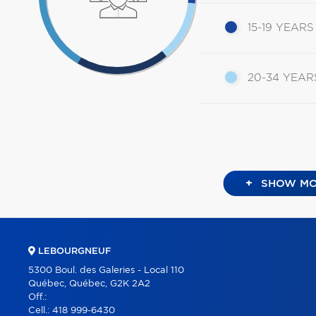
15-19 YEARS
20-34 YEAR
+
SHOW MO
LEBOURGNEUF
5300 Boul. des Galeries - Local 110
Québec, Québec, G2K 2A2
Off.:
Cell.:
418 999-6430