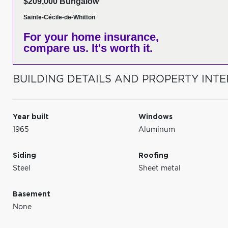
$209,000 Bungalow
Sainte-Cécile-de-Whitton
For your home insurance,
compare us. It's worth it.
BUILDING DETAILS AND PROPERTY INTE
Year built
Windows
1965
Aluminum
Siding
Roofing
Steel
Sheet metal
Basement
None