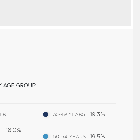
Y AGE GROUP
19.3%
DER
35-49 YEARS
18.0%
19.5%
50-64 YEARS