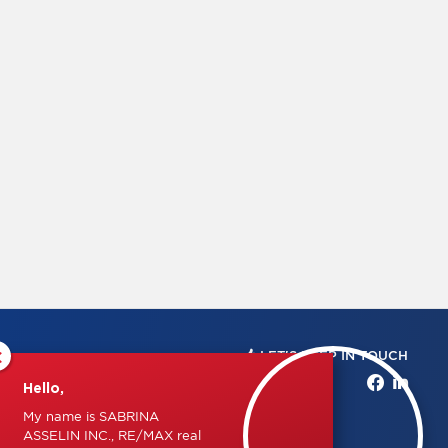
×
LET'S KEEP IN TOUCH
Hello,
My name is SABRINA
ASSELIN INC., RE/MAX real