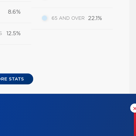
8.6%
22.1%
65 AND OVER
12.5%
S
RE STATS