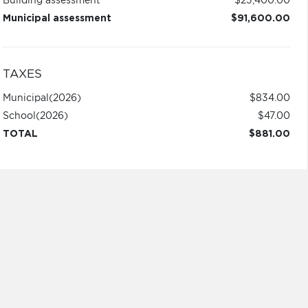
Building assessment
$23,400.00
Municipal assessment
$91,600.00
TAXES
Municipal
(2026)
$834.00
School
(2026)
$47.00
TOTAL
$881.00