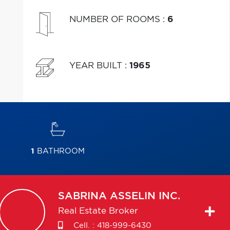
NUMBER OF ROOMS
:
6
YEAR BUILT
:
1965
1
BATHROOM
SABRINA
ASSELIN INC.
Real Estate Broker
Cell. :
418-999-6430