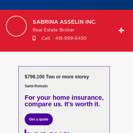
SABRINA
ASSELIN INC.
Real Estate Broker
Cell. :
418-999-6430
$798,100 Two or more storey
Saint-Romain
For your home insurance,
compare us. It's worth it.
Get a quote